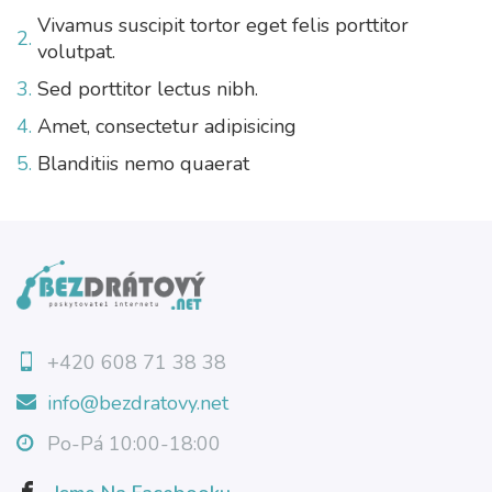
Vivamus suscipit tortor eget felis porttitor
2.
volutpat.
3.
Sed porttitor lectus nibh.
4.
Amet, consectetur adipisicing
5.
Blanditiis nemo quaerat
+420 608 71 38 38
info@bezdratovy.net
Po-Pá 10:00-18:00