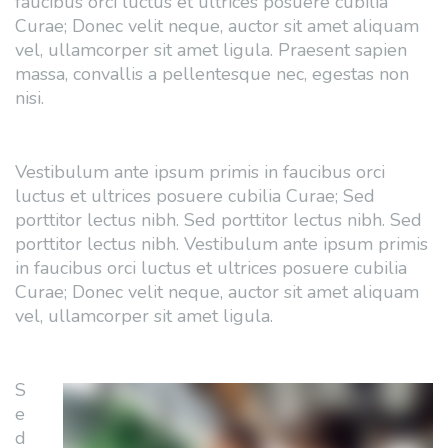
faucibus orci luctus et ultrices posuere cubilia
Curae; Donec velit neque, auctor sit amet aliquam
vel, ullamcorper sit amet ligula. Praesent sapien
massa, convallis a pellentesque nec, egestas non
nisi.
Vestibulum ante ipsum primis in faucibus orci
luctus et ultrices posuere cubilia Curae; Sed
porttitor lectus nibh. Sed porttitor lectus nibh. Sed
porttitor lectus nibh. Vestibulum ante ipsum primis
in faucibus orci luctus et ultrices posuere cubilia
Curae; Donec velit neque, auctor sit amet aliquam
vel, ullamcorper sit amet ligula.
S
e
d