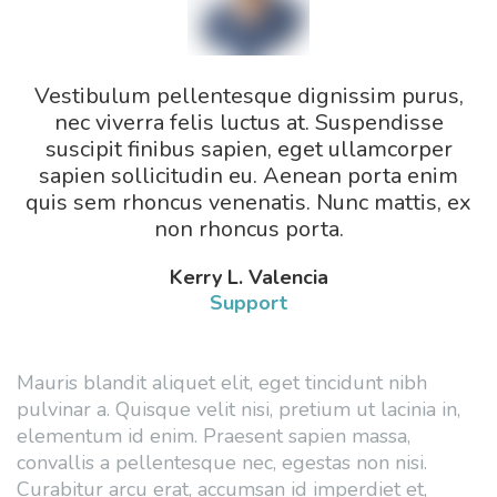
Vestibulum pellentesque dignissim purus,
nec viverra felis luctus at. Suspendisse
suscipit finibus sapien, eget ullamcorper
sapien sollicitudin eu. Aenean porta enim
quis sem rhoncus venenatis. Nunc mattis, ex
non rhoncus porta.
Kerry L. Valencia
Support
Mauris blandit aliquet elit, eget tincidunt nibh
pulvinar a. Quisque velit nisi, pretium ut lacinia in,
elementum id enim. Praesent sapien massa,
convallis a pellentesque nec, egestas non nisi.
Curabitur arcu erat, accumsan id imperdiet et,