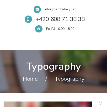
info@bezdratovy.net
+420 608 71 38 38
Po-Pá 10:00-18:00
Typography
Home
/
Typography
V