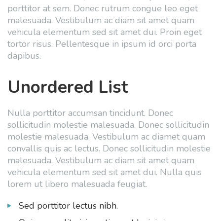
porttitor at sem. Donec rutrum congue leo eget
malesuada. Vestibulum ac diam sit amet quam
vehicula elementum sed sit amet dui. Proin eget
tortor risus. Pellentesque in ipsum id orci porta
dapibus.
Unordered List
Nulla porttitor accumsan tincidunt. Donec
sollicitudin molestie malesuada. Donec sollicitudin
molestie malesuada. Vestibulum ac diamet quam
convallis quis ac lectus. Donec sollicitudin molestie
malesuada. Vestibulum ac diam sit amet quam
vehicula elementum sed sit amet dui. Nulla quis
lorem ut libero malesuada feugiat.
Sed porttitor lectus nibh.