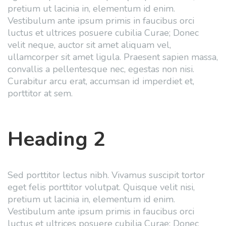
pretium ut lacinia in, elementum id enim.
Vestibulum ante ipsum primis in faucibus orci
luctus et ultrices posuere cubilia Curae; Donec
velit neque, auctor sit amet aliquam vel,
ullamcorper sit amet ligula. Praesent sapien massa,
convallis a pellentesque nec, egestas non nisi.
Curabitur arcu erat, accumsan id imperdiet et,
porttitor at sem.
Heading 2
Sed porttitor lectus nibh. Vivamus suscipit tortor
eget felis porttitor volutpat. Quisque velit nisi,
pretium ut lacinia in, elementum id enim.
Vestibulum ante ipsum primis in faucibus orci
luctus et ultrices posuere cubilia Curae; Donec