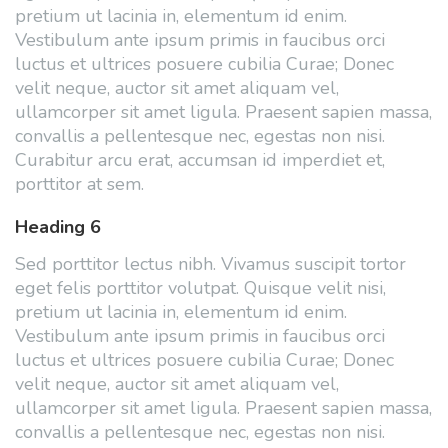
pretium ut lacinia in, elementum id enim.
Vestibulum ante ipsum primis in faucibus orci
luctus et ultrices posuere cubilia Curae; Donec
velit neque, auctor sit amet aliquam vel,
ullamcorper sit amet ligula. Praesent sapien massa,
convallis a pellentesque nec, egestas non nisi.
Curabitur arcu erat, accumsan id imperdiet et,
porttitor at sem.
Heading 6
Sed porttitor lectus nibh. Vivamus suscipit tortor
eget felis porttitor volutpat. Quisque velit nisi,
pretium ut lacinia in, elementum id enim.
Vestibulum ante ipsum primis in faucibus orci
luctus et ultrices posuere cubilia Curae; Donec
velit neque, auctor sit amet aliquam vel,
ullamcorper sit amet ligula. Praesent sapien massa,
convallis a pellentesque nec, egestas non nisi.