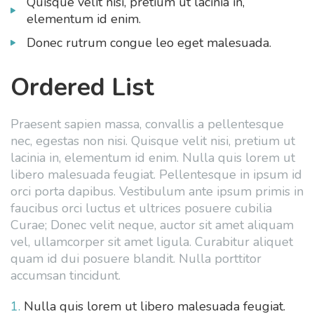
Quisque velit nisi, pretium ut lacinia in,
elementum id enim.
Donec rutrum congue leo eget malesuada.
Ordered List
Praesent sapien massa, convallis a pellentesque
nec, egestas non nisi. Quisque velit nisi, pretium ut
lacinia in, elementum id enim. Nulla quis lorem ut
libero malesuada feugiat. Pellentesque in ipsum id
orci porta dapibus. Vestibulum ante ipsum primis in
faucibus orci luctus et ultrices posuere cubilia
Curae; Donec velit neque, auctor sit amet aliquam
vel, ullamcorper sit amet ligula. Curabitur aliquet
quam id dui posuere blandit. Nulla porttitor
accumsan tincidunt.
1.
Nulla quis lorem ut libero malesuada feugiat.